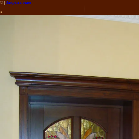
©
|
Закрыть окно
.