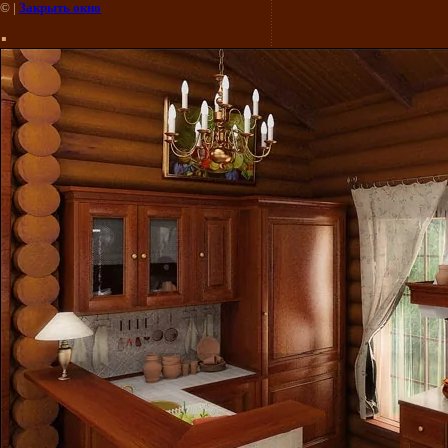
©
|
Закрыть окно
.